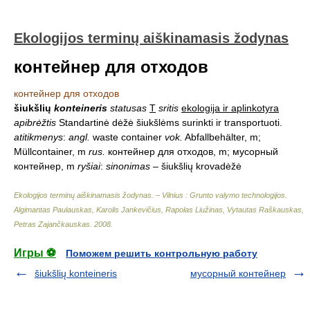
Ekologijos terminų aiškinamasis žodynas
контейнер для отходов
контейнер для отходов
šiukšlių
konteineris
statusas
T
sritis
ekologija ir aplinkotyra
apibrėžtis
Standartinė dėžė šiukšlėms surinkti ir transportuoti.
atitikmenys
:
angl.
waste container
vok.
Abfallbehälter, m;
Müllcontainer, m
rus.
контейнер для отходов, m; мусорный
контейнер, m
ryšiai
:
sinonimas
– šiukšlių krovadėžė
Ekologijos terminų aiškinamasis žodynas. – Vilnius : Grunto valymo technologijos
.
Algimantas Paulauskas, Karolis Jankevičius, Rapolas Liužinas, Vytautas Raškauskas,
Petras Zajančkauskas
.
2008
.
Игры ⚽
Поможем решить контрольную работу
šiukšlių konteineris
мусорный контейнер